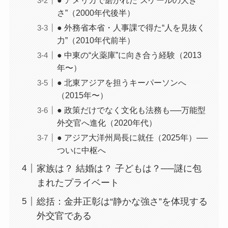
さ”（2000年代後半）
● 外務省本省・人事課で得た“人を見抜く
力”（2010年代前半）
● 中東の“火薬庫”に向き合う経験（2013
年〜）
● 北東アジアを担うキーパーソンへ
（2015年〜）
● 政策だけでなく文化も法務も──万能型
外交官へ進化（2020年代）
● アジア大洋州局長に就任（2025年）──
ついに中枢へ
家族は？ 結婚は？ 子どもは？──謎に包
まれたプライベート
総括：金井正彰は“静かな強さ”を体現する
外交官である