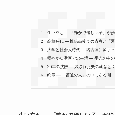
生い立ち ― 「静かで優しい子」が
高校時代 ― 惟信高校での青春と「
大学と社会人時代 ― 名古屋に留まっ
穏やかな港区での生活 ― 平凡の中
26年の沈黙 ― 残された夫の執念と
終章 ― 「普通の人」の中にある闇