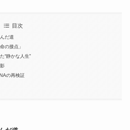
目次
歩んだ道
運命の接点」
た“静かな人生”
の影
DNAの再検証