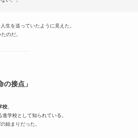
な人生を送っていたように見えた。
いたのだ。
命の接点」
学校
。
る進学校として知られている。
点”の始まりだった。